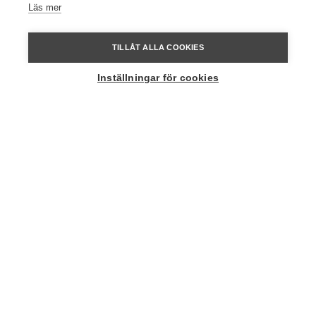
Läs mer
Bad
Intill gården ligger sjön Turingen med tillhörande badbrygga. Ta
TILLÅT ALLA COOKIES
er ett dopp i sjön om ni har badbyxorna med er.
Inställningar för cookies
Turingeleden
Runt knuten hittar ni vandringsleden Turingeleden som bjuder