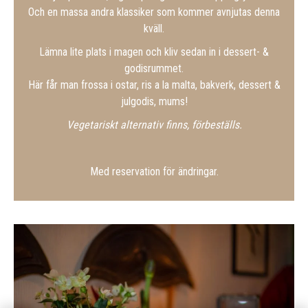
Och en massa andra klassiker som kommer avnjutas denna
kväll.
Lämna lite plats i magen och kliv sedan in i dessert- &
godisrummet.
Här får man frossa i ostar, ris a la malta, bakverk, dessert &
julgodis, mums!
Vegetariskt alternativ finns, förbeställs.
Med reservation för ändringar.