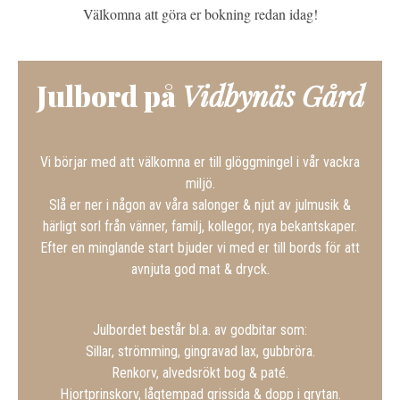
Välkomna att göra er bokning redan idag!
Julbord på
Vidbynäs Gård
Vi börjar med att välkomna er till glöggmingel i vår vackra
miljö.
Slå er ner i någon av våra salonger & njut av julmusik &
härligt sorl från vänner, familj, kollegor, nya bekantskaper.
Efter en minglande start bjuder vi med er till bords för att
avnjuta god mat & dryck.
Julbordet består bl.a. av godbitar som:
Sillar, strömming, gingravad lax, gubbröra.
Renkorv, alvedsrökt bog & paté.
Hjortprinskorv, lågtempad grissida & dopp i grytan.