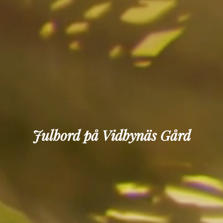
Julbord på Vidbynäs Gård