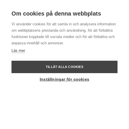
Om cookies på denna webbplats
Vi använder cookies för att samla in och analysera information
om webbplatsens prestanda och användning, för att förbättra
funktioner kopplade till sociala medier och för att förbättra och
anpassa innehåll och annonser.
Läs mer
Datum & priser 2026
Vårt julbord dukas fram mellan 26 november och 19 december.
TILLÅT ALLA COOKIES
Pris:
845 sek
Inställningar för cookies
Tider
Fredagar:
Julbordet serveras från 18.00 (sista sittning 20.00)
Glöggmingel från kl. 17.00.
Lördagar:
Lunchsittning 13.00