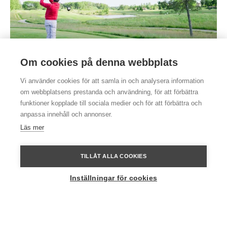
Om cookies på denna webbplats
Golf
Vi använder cookies för att samla in och analysera information
om webbplatsens prestanda och användning, för att förbättra
På Golf South Sthlm finns två bra banor att spela på – South
funktioner kopplade till sociala medier och för att förbättra och
Course och North Course. Här finns allt nära. Våra trivsamma
anpassa innehåll och annonser.
hotellrum ligger ett par hundra meter från golfbanan.
Läs mer
TILLÅT ALLA COOKIES
Inställningar för cookies