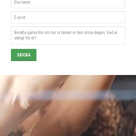
Vidbynäs Gård & Konferens
155 91 Nykvarn
08-554 90 700
info@vidbynasgard.se