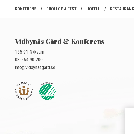
KONFERENS
/
BRÖLLOP & FEST
/
HOTELL
/
RESTAURAN
Vidbynäs Gård & Konferens
155 91 Nykvarn
08-554 90 700
info@vidbynasgard.se