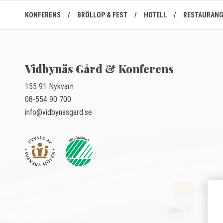
KONFERENS
/
BRÖLLOP & FEST
/
HOTELL
/
RESTAURAN
Vidbynäs Gård & Konferens
155 91 Nykvarn
08-554 90 700
info@vidbynasgard.se